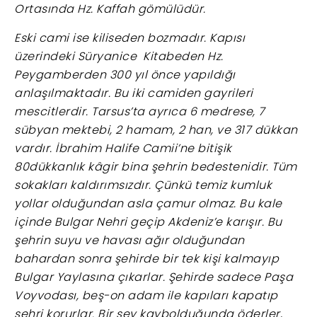
Ortasında Hz. Kaffah gömülüdür.
Eski cami ise kiliseden bozmadır. Kapısı
üzerindeki Süryanice Kitabeden Hz.
Peygamberden 300 yıl önce yapıldığı
anlaşılmaktadır. Bu iki camiden gayrileri
mescitlerdir. Tarsus’ta ayrıca 6 medrese, 7
sübyan mektebi, 2 hamam, 2 han, ve 317 dükkan
vardır. İbrahim Halife Camii’ne bitişik
80dükkanlık kâgir bina şehrin bedestenidir. Tüm
sokakları kaldırımsızdır. Çünkü temiz kumluk
yollar olduğundan asla çamur olmaz. Bu kale
içinde Bulgar Nehri geçip Akdeniz’e karışır. Bu
şehrin suyu ve havası ağır olduğundan
bahardan sonra şehirde bir tek kişi kalmayıp
Bulgar Yaylasına çıkarlar. Şehirde sadece Paşa
Voyvodası, beş-on adam ile kapıları kapatıp
şehri korurlar. Bir şey kaybolduğunda öderler,