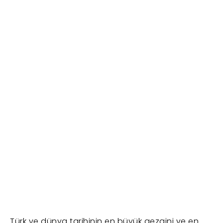
Türk ve dünya tarihinin en büyük gezgini ve en