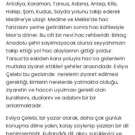
Antalya, Karaman, Tarsus, Adana, Antep, Kilis,
Halep, Şam, Kudüs, Sayda yolunu takip ederek
Medine’ye ulaşır. Medine ve Mekke’de hac
farizasını yerine getirdikten sonra hac kafilesiyle
Mısır’a döner. Bu cilt bir nevi hac rehberidir. Birkaç
Anadolu şehri sayılmayacak olursa seyyahımızın
takip ettiği yol hac alaylarının gittiği yoldur.
Tarsus’ta eskiden kara yoluyla hac’ca gidenlerin
mutlaka ziyaret ettikleri şehirler arasındadır. Evliya
Çelebi bu gezisinde nerelerin ziyaret edilmesi
gerektiği, kimlerin nerelerde yatmakta olduğu,
ziyaretin ve haccın uyulması gerekli olan
kurallarını, dualarını ve adabını bir bir
anlatmaktadır.
Evliya Çelebi, bir yazar olarak, daha çok günlük
konuşma diline yakın, kolay söylenip yazılan bir dil
benimsemiştir. Kullandığı dil, akıcı, sürükleyici ve