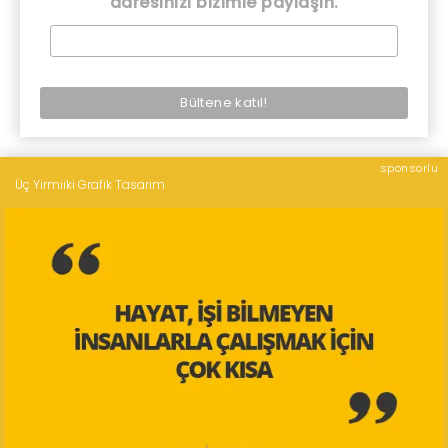
adresinizi bizimle paylaşın.
sponsorlu
Üç Yirmiiki Grafik Tasarım