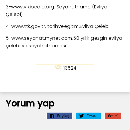
3-www.vikipedia.org. Seyahatname (Evliya
Çelebi)
4-www.ttk.gov.tr. tarihveegitim.Evliya Çelebi
5-www.seyahat.mynet.com.50 yıllık gezgin evliya
çelebi ve seyahatnamesi
13524
Yorum yap
Paylaş
Tweet
+1