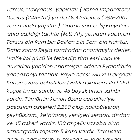
Tarsus, “Takyanus” yapısıdır ( Roma İmparatoru
Decius (249-251) ya da Diokletianos (283-306)
zamanında yapılan). Ondan sonra, İspanya’nın
istila edildiği tarihte (M.S. 711), yeniden yaptıran
Tarsus bin Rum bin Baklan bin Sam bin Nuh’tur.
Daha sonra Reşid tarafından onarılmıştır derler.
Halife kol gücü ile fethedip tüm eski kapı ve
duvarları yeniden onarmıştır. Adana Eyaleti’nde
Sancakbeyi tahtıdır. Beyin hassı 235.260 akçedir.
Kanun üzere cebellileri (zırhlı askerleri) ile 1.059
küçük tımar sahibi ve 43 büyük tımar sahibi
vardır. Tümünün kanun üzere cebelileriyle
paşasının askerleri 2.200 olup nakibüleşrafı,
şeyhüislamı, kethüdası, yeniçeri serdarı, dizdarı
ve 45 askeri vardır. 150 akçelik kasaba olup
sancağında toplam 5 kaza vardır. Tarsus’un
doğusunda Kasun, kuzeyinde Bulgar Yaylası