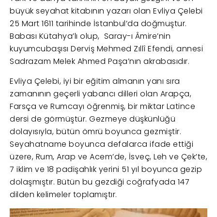
büyük seyahat kitabının yazarı olan Evliya Çelebi
25 Mart 1611 tarihinde İstanbul’da doğmuştur.
Babası Kütahya’lı olup, Saray-ı Âmire’nin
kuyumcubaşısı Derviş Mehmed Zıllî Efendi, annesi
Sadrazam Melek Ahmed Paşa’nın akrabasıdır.
Evliya Çelebi, iyi bir eğitim almanın yanı sıra
zamanının geçerli yabancı dilleri olan Arapça,
Farsça ve Rumcayı öğrenmiş, bir miktar Latince
dersi de görmüştür. Gezmeye düşkünlüğü
dolayısıyla, bütün ömrü boyunca gezmiştir.
Seyahatname boyunca defalarca ifade ettiği
üzere, Rum, Arap ve Acem’de, İsveç, Leh ve Çek’te,
7 iklim ve 18 padişahlık yerini 51 yıl boyunca gezip
dolaşmıştır. Bütün bu gezdiği coğrafyada 147
dilden kelimeler toplamıştır.