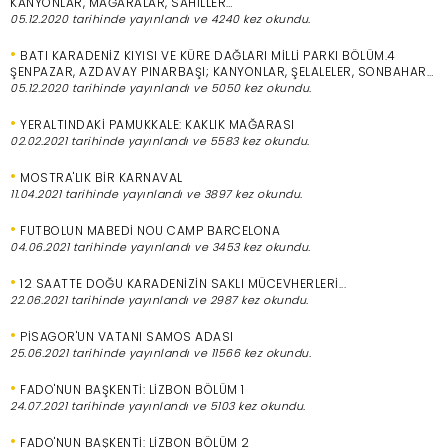
KANYONLAR, MAĞARALAR, SAHİLLER…
05.12.2020 tarihinde yayınlandı ve 4240 kez okundu.
•
BATI KARADENİZ KIYISI VE KÜRE DAĞLARI MİLLİ PARKI BÖLÜM.4
ŞENPAZAR, AZDAVAY PINARBAŞI; KANYONLAR, ŞELALELER, SONBAHAR…
05.12.2020 tarihinde yayınlandı ve 5050 kez okundu.
•
YERALTINDAKİ PAMUKKALE: KAKLIK MAĞARASI
02.02.2021 tarihinde yayınlandı ve 5583 kez okundu.
•
MOSTRA'LIK BİR KARNAVAL
11.04.2021 tarihinde yayınlandı ve 3897 kez okundu.
•
FUTBOLUN MABEDİ NOU CAMP BARCELONA
04.06.2021 tarihinde yayınlandı ve 3453 kez okundu.
•
12 SAATTE DOĞU KARADENİZİN SAKLI MÜCEVHERLERİ...
22.06.2021 tarihinde yayınlandı ve 2987 kez okundu.
•
PİSAGOR'UN VATANI SAMOS ADASI
25.06.2021 tarihinde yayınlandı ve 11566 kez okundu.
•
FADO'NUN BAŞKENTİ: LİZBON BÖLÜM 1
24.07.2021 tarihinde yayınlandı ve 5103 kez okundu.
•
FADO'NUN BAŞKENTİ: LİZBON BÖLÜM 2