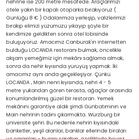
nehrine ise 200 metre mesafede. Araçlarımızı
otele yakın bir kapalı otoparka bırakıyoruz (
Günlüğü 8 € ) Odalarımıza yerleşip, valizlerimizi
bırakıp elimizi yüzümüzü yıkayıp şöyle bir
kendimize geldikten sonra otel lobisinde
buluşuyoruz. Amacımız Canburak'ın internetten
bulduğu LOCANDA restoranı bulmak, öncelikle
akşam yemeğimiz için mekânı sağlama almak,
sonra da nehir kıyısında yürüyüş yapmak. İki
amacımız aynı anda geçekleşiyor. Çünkü
LOCANDA , Main nenri kıyısında, nehri 4 - 5
metre yukarıdan gören terasta, ağaçlar arasında
konumlandırılmış güzel bir restoran. Yemek
mekânını garantiye aldık şimdi Günbatımının ve
Main nehrinin tadını çıkarmakta. Würzburg bir
üniversite şehri. Bu nedenle nehrin kıyısındaki
banketler, yeşil alanlar, banklar ellerinde biraları
ve şarapları - burası şarabın, özelliklede beyaz