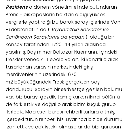
Rezidens
o dönem yönetimi elinde bulunduran
Prens - piskoposların halktan aldığı yüksek
vergilerle yaptırdığı bu barok saray içlerinde Von
Hildebrandt'ın da (
Viyanadaki Belveder ve
Schönborn Saraylarını da yapan
) olduğu bir
konsey tarafından 1720-44 yılları arasında
yapılmış. Baş mimar Baltazar Nuemann, İçindeki
freskler Venedikli Tiepolo'ya ait. İki kanatlı olarak
tasarlanan sarayın merkezindeki giriş
merdivenlerinin üzerindeki 670
m2 büyüklüğündeki Fresk gerçekten baş
döndürücü. Sarayın bir serbestçe gezilen bölümü
var, biz burayı gezdik, tam çıkarken ikinci bölümü
de fark ettik ve doğal olarak bizim küçük gurup
ilerledik. Maalesef burası rehberli turlara aitmiş,
içerdeki turun rehberi bizi uyarınca biz de durumu
izah ettik ve çok istekli olmasalar da bizi gurubun