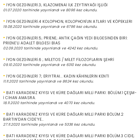
•
İYON GEZGİNLERİ.3; KLAZOMENAİ İLK ZEYTİNYAĞI İŞLİĞİ
01.07.2020 tarihinde yayınlandı ve 8096 kez okundu.
•
İYON GEZGİNLERİ.4 KOLOPHON; KOLOPHON'UN ATLARI VE KÖPEKLERI
19.08.2020 tarihinde yayınlandı ve 6796 kez okundu.
•
İYON GEZGİNLERİ.5; PRİENE; ANTIK ÇAĞIN YEDİ BİLGESİNDEN BİRİ:
PRİENE’Lİ ADALET BİLGESİ BİAS
02.09.2020 tarihinde yayınlandı ve 4242 kez okundu.
•
İYON GEZGİNLERİ.6 ; MİLETOS / MİLET FİLOZOFLARIN ŞEHRİ
09.10.2020 tarihinde yayınlandı ve 6310 kez okundu.
•
İYON GEZGİNLERİ 7; ERIYTRAI... KADIN KÂHİNLERİN KENTİ
11.11.2020 tarihinde yayınlandı ve 8624 kez okundu.
•
BATI KARADENİZ KIYISI VE KÜRE DAĞLARI MİLLİ PARKI: BÖLÜM.1 ÇEŞM-
İ CİHAN AMASRA.
18.11.2020 tarihinde yayınlandı ve 4070 kez okundu.
•
BATI KARADENİZ KIYISI VE KÜRE DAĞLARI MİLLİ PARKI BÖLÜM.2
BARTIN’DAN CİDE’YE…
27.11.2020 tarihinde yayınlandı ve 5336 kez okundu.
•
BATI KARADENİZ KIYISI VE KÜRE DAĞLARI MİLLİ PARKI BÖLÜM.3 CİDE;