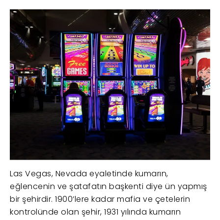
Las Vegas, Nevada eyaletinde kumarın,
eğlencenin ve şatafatın başkenti diye ün yapmış
bir şehirdir. 1900’lere kadar mafia ve çetelerin
kontrolünde olan şehir, 1931 yılında kumarın