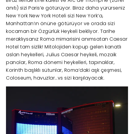
Biraz ileride Eifel kulesi ve Arc de Triomphe (zafer
anıtı) sizi Paris’e götürüyor. Biraz daha yürürseniz
New York New York Hoteli sizi New York’a,
Manhattan’ın önüne götürüyor ve orada sizi
kocaman bir Özgürlük Heykeli bekliyor. Tarihe
meraklıysanız Roma mimarisini anımsatan Caesar
Hotel tam sizlik! Mitolojiden kopup gelen kanatlı
aslan heykelleri, Julius Caesar heykeli, mozaik
panolar, Roma dönemi heykelleri, tapınaklar,
Korinth başlıklı sütunlar, Roma’daki aşk çeşmesi,
Coloseum, havuzlar…vs sizi karşılayacak.