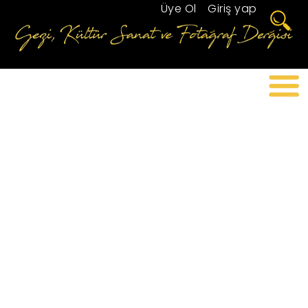
Üye Ol
/
Giriş yap