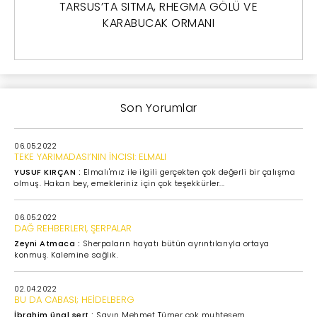
TARSUS’TA SITMA, RHEGMA GÖLÜ VE
KARABUCAK ORMANI
Son Yorumlar
06.05.2022
TEKE YARIMADASI’NIN İNCISI: ELMALI
YUSUF KIRÇAN :
Elmalı'mız ile ilgili gerçekten çok değerli bir çalışma
olmuş. Hakan bey, emekleriniz için çok teşekkürler...
06.05.2022
DAĞ REHBERLERI, ŞERPALAR
Zeyni Atmaca :
Sherpaların hayatı bütün ayrıntılarıyla ortaya
konmuş. Kalemine sağlık.
02.04.2022
BU DA CABASI; HEİDELBERG
İbrahim ünal sert :
Sayın Mehmet Tümer çok muhteşem