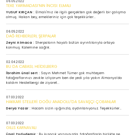
06.05.2022
TEKE YARIMADASI’NIN İNCISI: ELMALI
YUSUF KIRÇAN :
Elmalı'mız ile ilgili gerçekten çok değerli bir çalışma
olmuş. Hakan bey, emekleriniz için çok teşekkürler...
06.05.2022
DAĞ REHBERLERI, ŞERPALAR
Zeyni Atmaca :
Sherpaların hayatı bütün ayrıntılarıyla ortaya
konmuş. Kalemine sağlık.
02.04.2022
BU DA CABASI; HEİDELBERG
İbrahim ünal sert :
Sayın Mehmet Tümer çok muhteşem
fotoğraflarınızı zevkle izliyorum ben de yedi yıla yakın Almanya’da
kaldım Heidelbergi de ziyaret...
07.03.2022
HAKKARİ STELLERİ: DOĞU ANADOLU'DA SAVAŞÇI ÇOBANLAR
Derya Yazar :
Hocam sizin ışığınızla, aydınlanıyoruz. Teşekkürler…
07.03.2022
GILLS KARNAVALI
Ünal Zorludemir :
Bu kısacık yazınınızda, fotoğraflarla birlikte ne