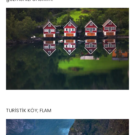
TURİSTİK KÖY; FLAM