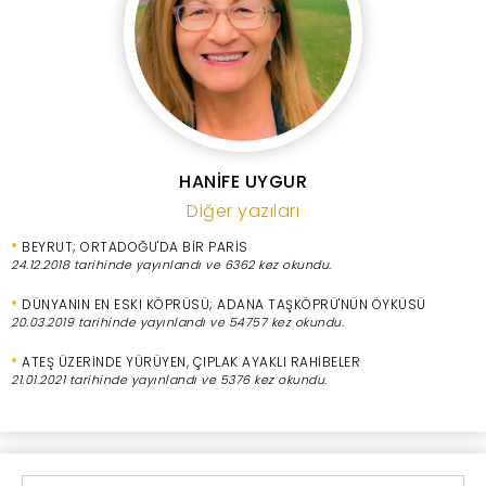
HANİFE UYGUR
Diğer yazıları
•
BEYRUT; ORTADOĞU'DA BİR PARİS
24.12.2018 tarihinde yayınlandı ve 6362 kez okundu.
•
DÜNYANIN EN ESKI KÖPRÜSÜ; ADANA TAŞKÖPRÜ'NÜN ÖYKÜSÜ
20.03.2019 tarihinde yayınlandı ve 54757 kez okundu.
•
ATEŞ ÜZERİNDE YÜRÜYEN, ÇIPLAK AYAKLI RAHİBELER
21.01.2021 tarihinde yayınlandı ve 5376 kez okundu.