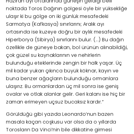
Haziran ayı ortalarında güneşin geldiği belli
noktada Toros Dağının gölgesi öyle bir yüksekliğe
ulaşır ki bu gölge on iki günlük mesafedeki
Sarmatya (Kafkasya) sınırlarını; Aralık ayı
ortasında ise kuzeye doğru bir aylık mesafedeki
Hiperborya (Sibirya) sınırlarını bulur. (...) Bu dağın
özellikle de güneye bakan, bol ürünün alınabildiği,
çok güzel su kaynaklarının ve nehirlerin
bulunduğu eteklerinde zengin bir halk yaşar. Üç
mil kadar yukarı çıkınca büyük köknar, kayın ve
buna benzer ağaçların bulunduğu ormanlara
ulaşırız. Bu ormanlardan üç mil sonra ise geniş
ovalar ve otlak alanlar gelir. Geri kalanı ise hiç bir
zaman erimeyen uçsuz bucaksız kardır.”
Görüldüğü gibi yazıda Leonardo’nun bazen
masala kaçan coşkusu var olsa da o yıllarda
Torosların Da Vinci’nin bile dikkatine girmesi