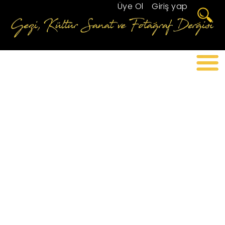
Üye Ol
/
Giriş yap