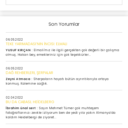
Son Yorumlar
06.05.2022
TEKE YARIMADASI’NIN İNCISI: ELMALI
YUSUF KIRÇAN :
Elmalı'mız ile ilgili gerçekten çok değerli bir çalışma
olmuş. Hakan bey, emekleriniz için çok teşekkürler...
06.05.2022
DAĞ REHBERLERI, ŞERPALAR
Zeyni Atmaca :
Sherpaların hayatı bütün ayrıntılarıyla ortaya
konmuş. Kalemine sağlık.
02.04.2022
BU DA CABASI; HEİDELBERG
İbrahim ünal sert :
Sayın Mehmet Tümer çok muhteşem
fotoğraflarınızı zevkle izliyorum ben de yedi yıla yakın Almanya’da
kaldım Heidelbergi de ziyaret...