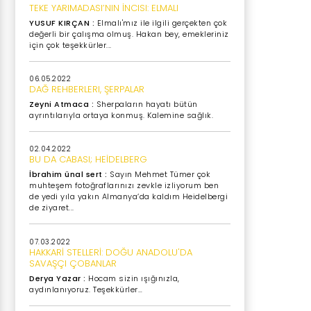
TEKE YARIMADASI’NIN İNCISI: ELMALI
YUSUF KIRÇAN :
Elmalı'mız ile ilgili gerçekten çok
değerli bir çalışma olmuş. Hakan bey, emekleriniz
için çok teşekkürler...
06.05.2022
DAĞ REHBERLERI, ŞERPALAR
Zeyni Atmaca :
Sherpaların hayatı bütün
ayrıntılarıyla ortaya konmuş. Kalemine sağlık.
02.04.2022
BU DA CABASI; HEİDELBERG
İbrahim ünal sert :
Sayın Mehmet Tümer çok
muhteşem fotoğraflarınızı zevkle izliyorum ben
de yedi yıla yakın Almanya’da kaldım Heidelbergi
de ziyaret...
07.03.2022
HAKKARİ STELLERİ: DOĞU ANADOLU'DA
SAVAŞÇI ÇOBANLAR
Derya Yazar :
Hocam sizin ışığınızla,
aydınlanıyoruz. Teşekkürler…