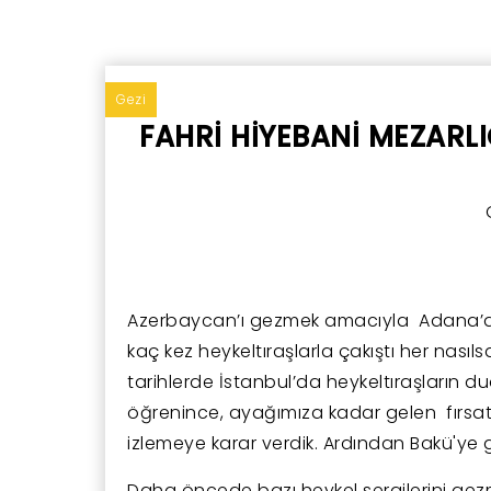
sponsorlu
 Tur
Üç Yirmiiki Grafik Tasarım
Gezi
FAHRİ HİYEBANİ MEZARLI
Azerbaycan’ı gezmek amacıyla Adana’da
kaç kez heykeltıraşlarla çakıştı her nas
tarihlerde İstanbul’da heykeltıraşların d
öğrenince, ayağımıza kadar gelen fırsatı 
izlemeye karar verdik. Ardından Bakü'ye gi
Daha öncede bazı heykel sergilerini gez