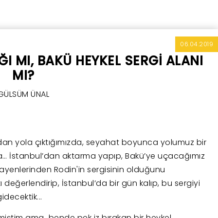
sponsorlu
sponsor
Puduhepa Tur
06.04.2019
ĞI MI, BAKÜ HEYKEL SERGİ ALANI
MI?
GÜLSÜM ÜNAL
n yola çıktığımızda, seyahat boyunca yolumuz bir
ılsa… İstanbul’dan aktarma yapıp, Bakü’ye uçacağımız
uayenlerinden Rodin'in sergisinin olduğunu
değerlendirip, İstanbul’da bir gün kalıp, bu sergiyi
decektik...
miştim ama bende pek iz bırakan bir heykel