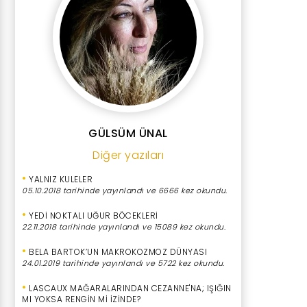
GÜLSÜM ÜNAL
Diğer yazıları
•
YALNIZ KULELER
05.10.2018 tarihinde yayınlandı ve 6666 kez okundu.
•
YEDİ NOKTALI UĞUR BÖCEKLERİ
22.11.2018 tarihinde yayınlandı ve 15089 kez okundu.
•
BELA BARTOK’UN MAKROKOZMOZ DÜNYASI
24.01.2019 tarihinde yayınlandı ve 5722 kez okundu.
•
LASCAUX MAĞARALARINDAN CEZANNE'NA; IŞIĞIN
MI YOKSA RENGİN Mİ İZİNDE?