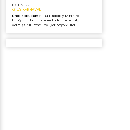
07.03.2022
GILLS KARNAVALI
Ünal Zorludemir :
Bu kısacık yazınınızda,
fotoğraflarla birlikte ne kadar güzel bilgi
vermişsiniz Reha Bey. Çok teşekkürler.