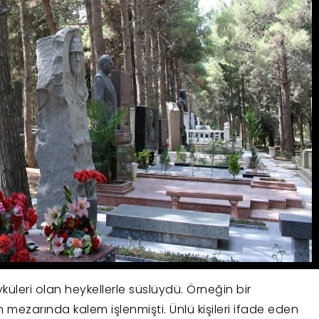
yküleri olan heykellerle süslüydü. Örneğin bir
 mezarında kalem işlenmişti. Ünlü kişileri ifade eden