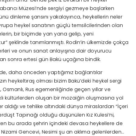
 Sabancı Müzesi’nde sergiyi gezmeye başlarken
üsünü dinleme şansını yakalayınca, heykellerin neler
vrupa heykel sanatının güçlü temsilcilerinden olan
elerin, bir biçimde yan yana gelip, yeni
” şeklinde tanımlanmıştı. Rodin’in ülkemizde çokça
erleri ve onun sanat anlayışına dair doyurucu
undan sonra ertesi gün Bakü uçağına bindik.
ü’de, daha önceden yaptığımız bağlantılar
n heykeltıraş olması bizim Bakü’deki heykel sergi
, Osmanlı, Rus egemenliğinde geçen yıllar ve
klı kültürlerden oluşan bir mozaiğin oluşmasına yol
er aldığı ve tehlike altındaki dünya miraslardan “İçeri
Zerdüşt Tapınağı olduğu düşünülen Kız Kulesi’ni,
ken bu arada şehrin içindeki devasa heykellere de
r Nizami Gencevi, Nesimi şu an aklıma gelenlerden…