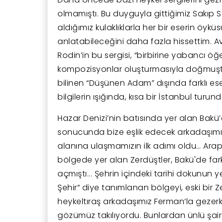
olmamıştı. Bu duyguyla gittiğimiz Sakıp
aldığımız kulaklıklarla her bir eserin öyk
anlatabileceğini daha fazla hissettim. A
Rodin’in bu sergisi, “birbirine yabancı öğ
kompozisyonlar oluşturmasıyla doğmuştur
bilinen “Düşünen Adam” dışında farklı es
bilgilerin ışığında, kısa bir İstanbul tur
Hazar Denizi’nin batısında yer alan Bak
sonucunda bize eşlik edecek arkadaşımızı
alanına ulaşmamızın ilk adımı oldu… Arap
bölgede yer alan Zerdüştler, Bakü'de far
açmıştı... Şehrin içindeki tarihi dokunun y
Şehir” diye tanımlanan bölgeyi, eski bir 
heykeltıraş arkadaşımız Ferman’la gezer
gözümüz takılıyordu. Bunlardan ünlü şai