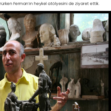
görürken Ferman’ın heykel atölyesini de ziyaret ettik.