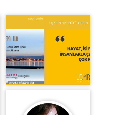
lu
sponsorlu
Üç Yirmiiki Grafik Tasarım
Puduhepa Tu