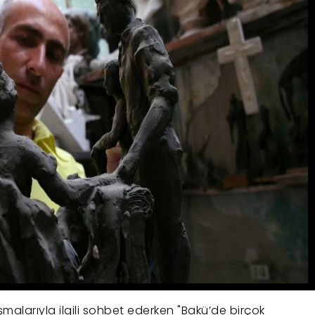
şmalarıyla ilgili sohbet ederken "Bakü’de birçok