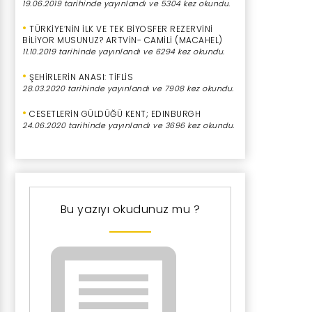
19.06.2019 tarihinde yayınlandı ve 5304 kez okundu.
•
TÜRKİYE’NİN İLK VE TEK BİYOSFER REZERVİNİ
BİLİYOR MUSUNUZ? ARTVİN- CAMİLİ (MACAHEL)
11.10.2019 tarihinde yayınlandı ve 6294 kez okundu.
•
ŞEHİRLERİN ANASI: TİFLİS
28.03.2020 tarihinde yayınlandı ve 7908 kez okundu.
•
CESETLERİN GÜLDÜĞÜ KENT; EDINBURGH
24.06.2020 tarihinde yayınlandı ve 3696 kez okundu.
Bu yazıyı okudunuz mu ?